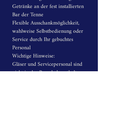
Getränke an der fest installierten 
Bar der Tenne
Flexible Ausschankmöglichkeit, 
wahlweise Selbstbedienung oder 
Service durch Ihr gebuchtes 
Personal
Wichtige Hinweise:
Gläser und Servicepersonal sind 
nicht in der Pauschale enthalten.
Spirituosen für "Kurze" sind in 
der Getränkepauschale nicht 
enthalten und werden separat 
nach Verbrauch abgerechnet (35 
€ pro Flasche).
Eigengetränke sind gestattet.
Genießen Sie mit unserer 