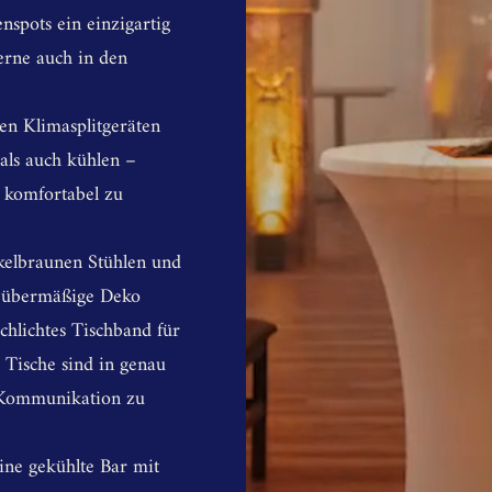
nspots ein einzigartig
rne auch in den
en Klimasplitgeräten
als auch kühlen –
t komfortabel zu
nkelbraunen Stühlen und
ne übermäßige Deko
schlichtes Tischband für
e Tische sind in genau
e Kommunikation zu
ine gekühlte Bar mit